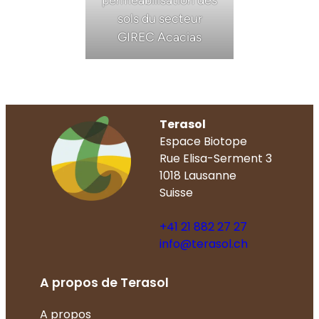
sols du secteur
GIREC Acacias
Terasol
Espace Biotope
Rue Elisa-Serment 3
1018 Lausanne
Suisse
+41 21 882 27 27
info@terasol.ch
A propos de Terasol
A propos