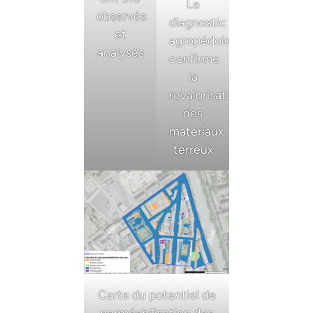
Le
observés
diagnostic
et
agropédologique
analysés
confirme
la
revalorisation
des
matériaux
terreux
Carte du potentiel de
perméabilisation des