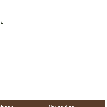
s.
ir nos
Nous suivre