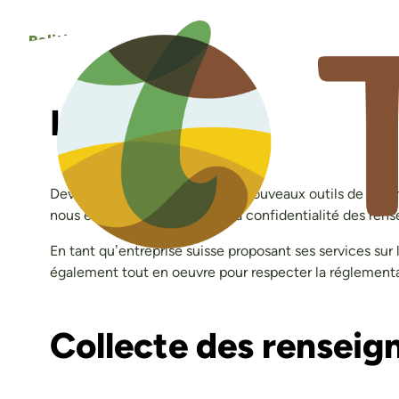
Aller
au
Politique de confidentialité
contenu
Introduction
Devant le développement des nouveaux outils de communic
nous engageons à respecter la confidentialité des ren
En tant qu’entreprise suisse proposant ses services sur l
également tout en oeuvre pour respecter la réglement
Collecte des rensei